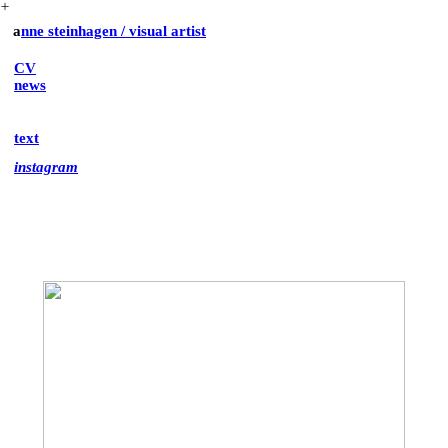
︎
a
nne steinhagen / visual artist
CV
news
text
instagram